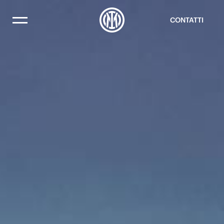
CONTATTI